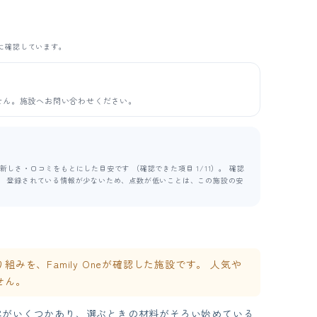
に確認しています。
せん。施設へお問い合わせください。
しさ・口コミをもとにした目安です （確認できた項目 1/11）。 確認
ます。 登録されている情報が少ないため、点数が低いことは、この施設の安
を、Family Oneが確認した施設です。 人気や
せん。
容がいくつかあり、選ぶときの材料がそろい始めている