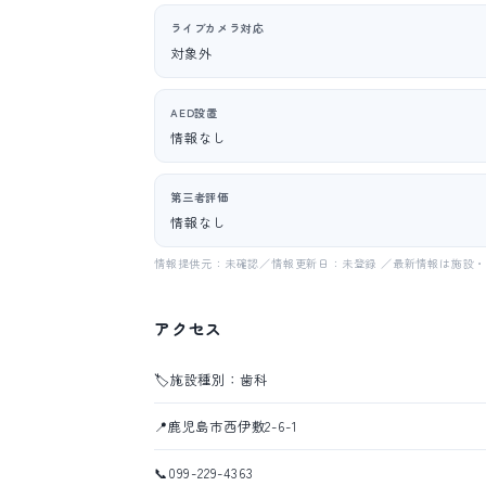
ライブカメラ対応
対象外
AED設置
情報なし
第三者評価
情報なし
情報提供元：未確認／情報更新日：未登録 ／最新情報は施設
アクセス
🏷️
施設種別：歯科
📍
鹿児島市西伊敷2-6-1
📞
099-229-4363