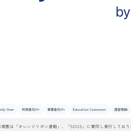
mily One
利用者向け
事業者向け
Education Commons
運営情報
▾
▾
▾
▾
▾
保育園は「オレンジリボン運動」、「SDGS」に賛同し実行しており