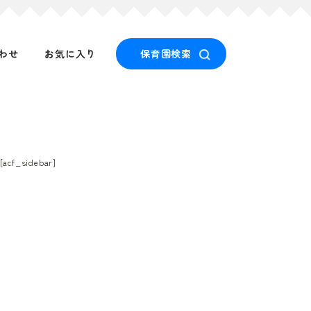
わせ
お気に入り
保育園検索
[acf_sidebar]