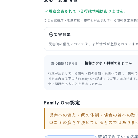
現在公表されている行政情報はありません。
こども家庭庁・都道府県・市町村が公表している情報を定期的
災害対応
災害時の備えについては、まだ情報が登録されていま
情報が少なく判断できません
27
安心指数
参考値
行政が公表している情報・園の体制・災害への備え・情報の新
できた内容は下の「Family One認定」でご覧いただけ
全に問題があることを意味しません。
Family One認定
災害への備え・園の体制・保育の質への取り組み
口コミの多さで決めているものではありま
確認できている内