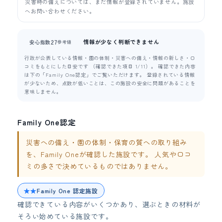
災害時の備えについては、まだ情報が登録されていません。施設
へお問い合わせください。
情報が少なく判断できません
27
安心指数
参考値
行政が公表している情報・園の体制・災害への備え・情報の新しさ・口
コミをもとにした目安です （確認できた項目 1/11）。 確認できた内容
は下の「Family One認定」でご覧いただけます。 登録されている情報
が少ないため、点数が低いことは、この施設の安全に問題があることを
意味しません。
Family One認定
災害への備え・園の体制・保育の質への取り組み
を、Family Oneが確認した施設です。 人気や口コ
ミの多さで決めているものではありません。
★★
Family One 認定施設
確認できている内容がいくつかあり、選ぶときの材料が
そろい始めている施設です。