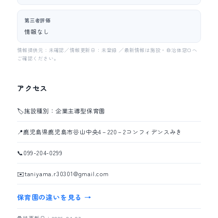
第三者評価
情報なし
情報提供元：未確認／情報更新日：未登録 ／最新情報は施設・自治体窓口へ
ご確認ください。
アクセス
🏷️
施設種別：企業主導型保育園
📍
鹿児島県鹿児島市谷山中央4－220－2コンフィデンスみき
📞
099-204-0299
✉️
taniyama.r30301@gmail.com
保育園の違いを見る →