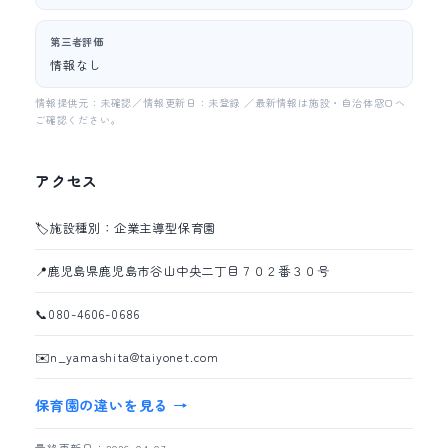
第三者評価
情報なし
情報提供元：未確認／情報更新日：未登録 ／最新情報は施設・自治体窓口へ
ご確認ください。
アクセス
🏷️
施設種別：企業主導型保育園
📍
鹿児島県鹿児島市谷山中央二丁目７０２番３０号
📞
080-4606-0686
✉️
n_yamashita@taiyonet.com
保育園の違いを見る →