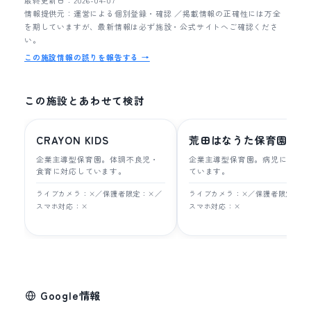
最終更新日：2026-04-07
情報提供元：運営による個別登録・確認 ／掲載情報の正確性には万全
を期していますが、最新情報は必ず施設・公式サイトへご確認くださ
い。
この施設情報の誤りを報告する →
この施設とあわせて検討
CRAYON KIDS
荒田はなうた保育園
企業主導型保育園。体調不良児・
企業主導型保育園。病児に対応
食育に対応しています。
ています。
ライブカメラ：×／保護者限定：×／
ライブカメラ：×／保護者限定：×
スマホ対応：×
スマホ対応：×
Google情報