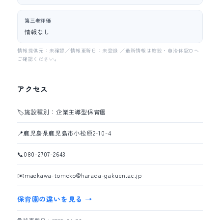
第三者評価
情報なし
情報提供元：未確認／情報更新日：未登録 ／最新情報は施設・自治体窓口へ
ご確認ください。
アクセス
🏷️
施設種別：企業主導型保育園
📍
鹿児島県鹿児島市小松原2-10-4
📞
080-2707-2643
✉️
maekawa-tomoko@harada-gakuen.ac.jp
保育園の違いを見る →