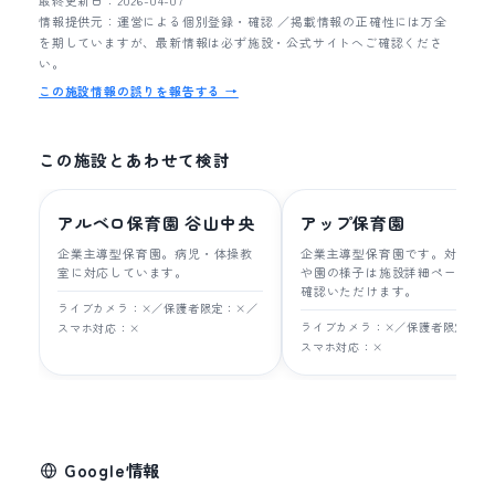
最終更新日：2026-04-07
情報提供元：運営による個別登録・確認 ／掲載情報の正確性には万全
を期していますが、最新情報は必ず施設・公式サイトへご確認くださ
い。
この施設情報の誤りを報告する →
この施設とあわせて検討
アルベロ保育園 谷山中央
アップ保育園
企業主導型保育園。病児・体操教
企業主導型保育園です。対象年
室に対応しています。
や園の様子は施設詳細ページで
確認いただけます。
ライブカメラ：×／保護者限定：×／
ライブカメラ：×／保護者限定：×
スマホ対応：×
スマホ対応：×
Google情報