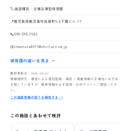
🏷️
施設種別：企業主導型保育園
📍
鹿児島県鹿児島市呉服町5-6下園ビル１F
📞
099-295-3583
✉️
imamura4011@shirt.ocn.ne.jp
保育園の違いを見る →
最終更新日：2026-04-07
情報提供元：運営による個別登録・確認 ／掲載情報の正確性には万全
を期していますが、最新情報は必ず施設・公式サイトへご確認くださ
い。
この施設情報の誤りを報告する →
この施設とあわせて検討