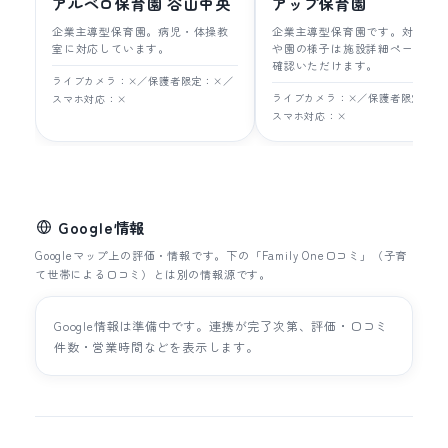
アルベロ保育園 谷山中央
アップ保育園
企業主導型保育園。病児・体操教
企業主導型保育園です。対象年
室に対応しています。
や園の様子は施設詳細ページで
確認いただけます。
ライブカメラ：×／保護者限定：×／
ライブカメラ：×／保護者限定：×
スマホ対応：×
スマホ対応：×
Google情報
Googleマップ上の評価・情報です。下の「Family One口コミ」（子育
て世帯による口コミ）とは別の情報源です。
Google情報は準備中です。連携が完了次第、評価・口コミ
件数・営業時間などを表示します。